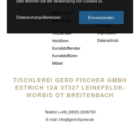
oder stimmen Sie der Verwendung von Cookies zu.
WAS WIR
KONTAKT
Datenschutzpräferenzen
Einverstanden.
MACHEN
Anfrage
Impressum
Holzfenster
Datenschutz
Holztüren
Kunststofffenster
Kunststofftüren
Möbel
TISCHLEREI GERD FISCHER GMBH
ESTRICH 12A 37327 LEINEFELDE-
WORBIS OT BREITENBACH
Telefon (+49) (3605) 2006700
E-mail: info@gerd-fischer.de