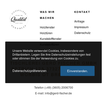
WAS WIR
KONTAKT
MACHEN
Anfrage
Impressum
Holzfenster
Datenschutz
Holztüren
Kunststofffenster
Kunststofftüren
Möbel
Unsere Website verwendet Cookies, insbesondere von
Drittanbietern. Legen Sie Ihre Datenschutzeinstellungen fest
oder stimmen Sie der Verwendung von Cookies zu.
TISCHLEREI GERD FISCHER GMBH
ESTRICH 12A 37327 LEINEFELDE-
Datenschutzpräferenzen
Einverstanden.
WORBIS OT BREITENBACH
Telefon (+49) (3605) 2006700
E-mail: info@gerd-fischer.de