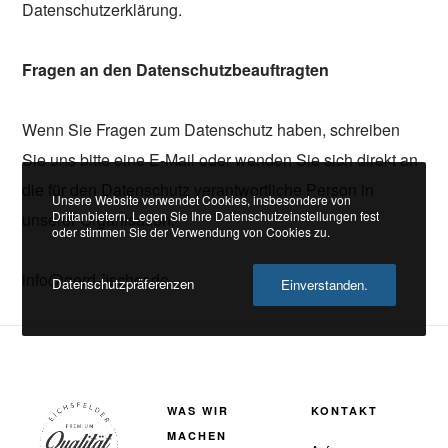
Datenschutzerklärung.
Fragen an den Datenschutzbeauftragten
Wenn Sie Fragen zum Datenschutz haben, schreiben
Sie uns bitte eine E-Mail oder wenden Sie sich direkt an
die für den Datenschutz verantwortliche Person in
Unsere Website verwendet Cookies, insbesondere von
Drittanbietern. Legen Sie Ihre Datenschutzeinstellungen fest
unserer Organisation:
oder stimmen Sie der Verwendung von Cookies zu.
info@gerd-fischer.de
Datenschutzpräferenzen
Einverstanden.
WAS WIR
KONTAKT
MACHEN