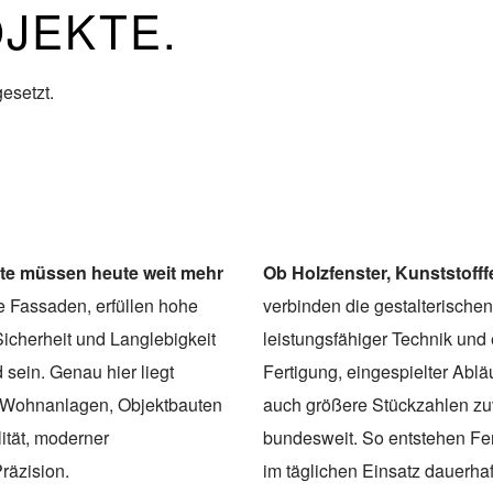
JEKTE.
esetzt.
kte müssen heute weit mehr
Ob Holzfenster, Kunststoff
 Fassaden, erfüllen hohe
verbinden die gestalterischen
Sicherheit und Langlebigkeit
leistungsfähiger Technik und
sein. Genau hier liegt
Fertigung, eingespielter Ablä
ür Wohnanlagen, Objektbauten
auch größere Stückzahlen zu
ität, moderner
bundesweit. So entstehen Fe
räzision.
im täglichen Einsatz dauerhaf